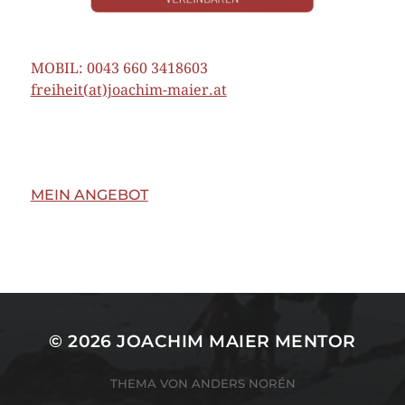
MOBIL: 0043 660 3418603
freiheit(at)joachim-maier.at
MEIN ANGEBOT
© 2026
JOACHIM MAIER MENTOR
THEMA VON
ANDERS NORÉN