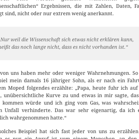
senschaftlichen“ Ergebnissen, die mit Zahlen, Daten, F
gt sind, nicht oder nur extrem wenig anerkannt.
„Nur weil die Wissenschaft sich etwas nicht erklären kann,
heißt das noch lange nicht, dass es nicht vorhanden ist.“
 von uns haben mehr oder weniger Wahrnehmungen. S
piel mein damals 16 jähriger Sohn, als er nach ein Fahr
em Moped folgendes erzählte: „Papa, heute fuhr ich auf
, unübersichtliche Kurve zu und etwas in mir sagte, das
 kommen würde und ich ging vom Gas, was wahrschei
n Unfall verhinderte. Das war sehr eigenartig, da ich 
lich wahrgenommen hatte.“
solches Beispiel hat sich fast jeder von uns zu erzähle
n es nur ein Anruf ist vom einem Menschen, an den