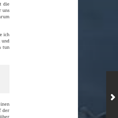
t die
r uns
Warum
e ich
n und
h tun
einen
f der
über