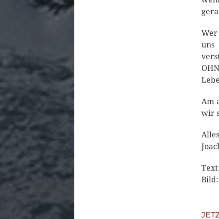
gera
Wer 
uns
vers
OHNE
Lebe
Am a
wir 
Alle
Joac
Text
Bild
JET