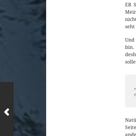
ER S
Mein
nich
seht
Und 
bin.
desh
soll
Natü
Seit
and