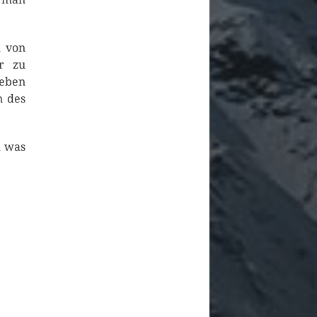
m von
r zu
Leben
n des
m was