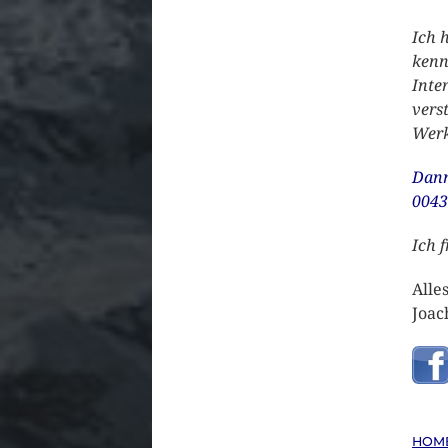
Ich 
kenn
Inte
vers
Werk
Dann
0043
Ich 
Alle
Joac
HOM