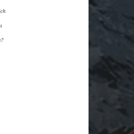
Ich
u
n?