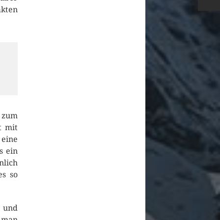
akten
o zum
t mit
 eine
s ein
nlich
es so
n und
 man