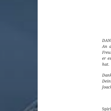
DAN
An d
Freu
er e
hat.
Dank
Dein
Joac
Spir