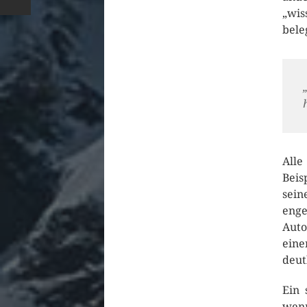
„wis
bele
Alle
Beis
sein
enge
Auto
eine
deut
Ein 
wen