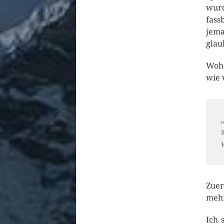
wurd
fass
jema
glau
Wohe
wie 
Zuer
mehr
Ich 