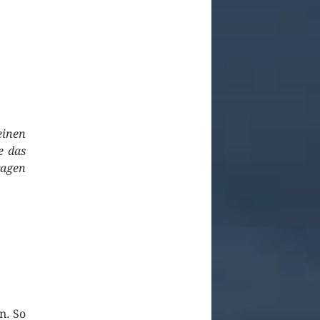
einen
e das
ragen
n. So